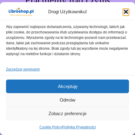
Pracujemy nad czymś
niesamowitym – sprawdź
Drogi Użytkowniku!
wkrótce!
Aby zapewnić najlepsze doświadczenia, używamy technologii, takich jak
pliki cookie, do przechowywania i/lub uzyskiwania dostępu do informacji o
urządzeniu. Wyrażenie zgody na te technologie pozwoli nam przetwarzać
dane, takie jak zachowanie podczas przeglądania lub unikalne
identyfikatory na tej stronie. Brak zgody lub jej wycofanie może negatywnie
wpłynąć na niektóre funkcje i działanie strony.
Zarządzaj serwisami
Akceptuję
Odmów
Zobacz preferencje
Cookie Policy
Polityka Prywatności