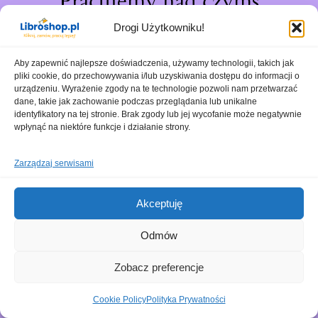
Pracujemy nad czymś
niesamowitym – sprawdź
Drogi Użytkowniku!
wkrótce!
Aby zapewnić najlepsze doświadczenia, używamy technologii, takich jak
pliki cookie, do przechowywania i/lub uzyskiwania dostępu do informacji o
urządzeniu. Wyrażenie zgody na te technologie pozwoli nam przetwarzać
dane, takie jak zachowanie podczas przeglądania lub unikalne
identyfikatory na tej stronie. Brak zgody lub jej wycofanie może negatywnie
wpłynąć na niektóre funkcje i działanie strony.
Zarządzaj serwisami
Akceptuję
Odmów
Zobacz preferencje
Cookie Policy
Polityka Prywatności