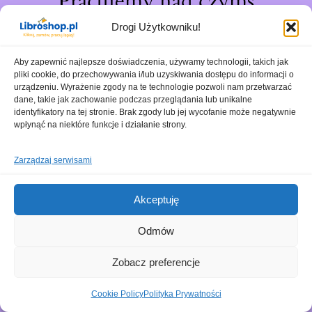
Pracujemy nad czymś
niesamowitym – sprawdź
Drogi Użytkowniku!
wkrótce!
Aby zapewnić najlepsze doświadczenia, używamy technologii, takich jak
pliki cookie, do przechowywania i/lub uzyskiwania dostępu do informacji o
urządzeniu. Wyrażenie zgody na te technologie pozwoli nam przetwarzać
dane, takie jak zachowanie podczas przeglądania lub unikalne
identyfikatory na tej stronie. Brak zgody lub jej wycofanie może negatywnie
wpłynąć na niektóre funkcje i działanie strony.
Zarządzaj serwisami
Akceptuję
Odmów
Zobacz preferencje
Cookie Policy
Polityka Prywatności