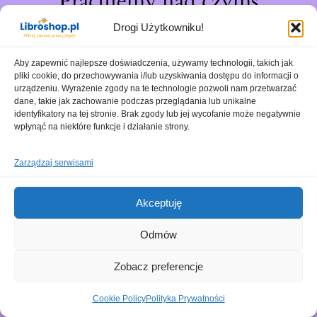
Pracujemy nad czymś
niesamowitym – sprawdź
Drogi Użytkowniku!
wkrótce!
Aby zapewnić najlepsze doświadczenia, używamy technologii, takich jak
pliki cookie, do przechowywania i/lub uzyskiwania dostępu do informacji o
urządzeniu. Wyrażenie zgody na te technologie pozwoli nam przetwarzać
dane, takie jak zachowanie podczas przeglądania lub unikalne
identyfikatory na tej stronie. Brak zgody lub jej wycofanie może negatywnie
wpłynąć na niektóre funkcje i działanie strony.
Zarządzaj serwisami
Akceptuję
Odmów
Zobacz preferencje
Cookie Policy
Polityka Prywatności