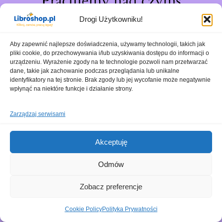
Pracujemy nad czymś
niesamowitym – sprawdź
Drogi Użytkowniku!
wkrótce!
Aby zapewnić najlepsze doświadczenia, używamy technologii, takich jak
pliki cookie, do przechowywania i/lub uzyskiwania dostępu do informacji o
urządzeniu. Wyrażenie zgody na te technologie pozwoli nam przetwarzać
dane, takie jak zachowanie podczas przeglądania lub unikalne
identyfikatory na tej stronie. Brak zgody lub jej wycofanie może negatywnie
wpłynąć na niektóre funkcje i działanie strony.
Zarządzaj serwisami
Akceptuję
Odmów
Zobacz preferencje
Cookie Policy
Polityka Prywatności