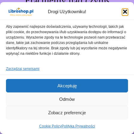
Pracujemy nad czymś
niesamowitym – sprawdź
Drogi Użytkowniku!
wkrótce!
Aby zapewnić najlepsze doświadczenia, używamy technologii, takich jak
pliki cookie, do przechowywania i/lub uzyskiwania dostępu do informacji o
urządzeniu. Wyrażenie zgody na te technologie pozwoli nam przetwarzać
dane, takie jak zachowanie podczas przeglądania lub unikalne
identyfikatory na tej stronie. Brak zgody lub jej wycofanie może negatywnie
wpłynąć na niektóre funkcje i działanie strony.
Zarządzaj serwisami
Akceptuję
Odmów
Zobacz preferencje
Cookie Policy
Polityka Prywatności