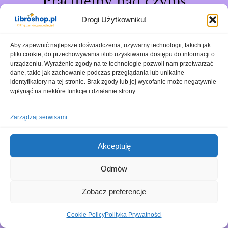
Pracujemy nad czymś
niesamowitym – sprawdź
Drogi Użytkowniku!
wkrótce!
Aby zapewnić najlepsze doświadczenia, używamy technologii, takich jak
pliki cookie, do przechowywania i/lub uzyskiwania dostępu do informacji o
urządzeniu. Wyrażenie zgody na te technologie pozwoli nam przetwarzać
dane, takie jak zachowanie podczas przeglądania lub unikalne
identyfikatory na tej stronie. Brak zgody lub jej wycofanie może negatywnie
wpłynąć na niektóre funkcje i działanie strony.
Zarządzaj serwisami
Akceptuję
Odmów
Zobacz preferencje
Cookie Policy
Polityka Prywatności