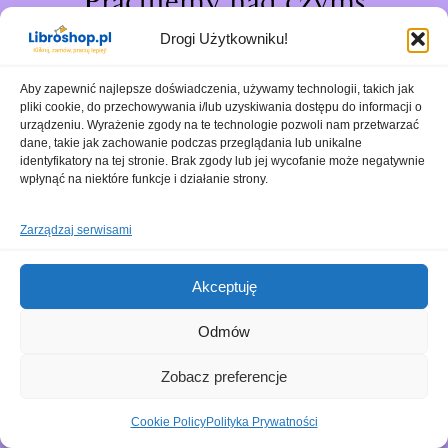
Pracujemy nad czymś
niesamowitym – sprawdź
Drogi Użytkowniku!
wkrótce!
Aby zapewnić najlepsze doświadczenia, używamy technologii, takich jak
pliki cookie, do przechowywania i/lub uzyskiwania dostępu do informacji o
urządzeniu. Wyrażenie zgody na te technologie pozwoli nam przetwarzać
dane, takie jak zachowanie podczas przeglądania lub unikalne
identyfikatory na tej stronie. Brak zgody lub jej wycofanie może negatywnie
wpłynąć na niektóre funkcje i działanie strony.
Zarządzaj serwisami
Akceptuję
Odmów
Zobacz preferencje
Cookie Policy
Polityka Prywatności