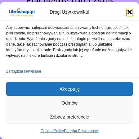
Pracujemy nad czymś
niesamowitym – sprawdź
Drogi Użytkowniku!
wkrótce!
Aby zapewnić najlepsze doświadczenia, używamy technologii, takich jak
pliki cookie, do przechowywania i/lub uzyskiwania dostępu do informacji o
urządzeniu. Wyrażenie zgody na te technologie pozwoli nam przetwarzać
dane, takie jak zachowanie podczas przeglądania lub unikalne
identyfikatory na tej stronie. Brak zgody lub jej wycofanie może negatywnie
wpłynąć na niektóre funkcje i działanie strony.
Zarządzaj serwisami
Akceptuję
Odmów
Zobacz preferencje
Cookie Policy
Polityka Prywatności