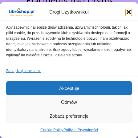
Pracujemy nad czymś
niesamowitym – sprawdź
Drogi Użytkowniku!
wkrótce!
Aby zapewnić najlepsze doświadczenia, używamy technologii, takich jak
pliki cookie, do przechowywania i/lub uzyskiwania dostępu do informacji o
urządzeniu. Wyrażenie zgody na te technologie pozwoli nam przetwarzać
dane, takie jak zachowanie podczas przeglądania lub unikalne
identyfikatory na tej stronie. Brak zgody lub jej wycofanie może negatywnie
wpłynąć na niektóre funkcje i działanie strony.
Zarządzaj serwisami
Akceptuję
Odmów
Zobacz preferencje
Cookie Policy
Polityka Prywatności