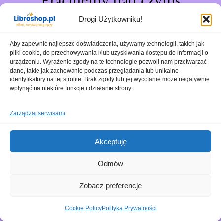
Pracujemy nad czymś
niesamowitym – sprawdź
Drogi Użytkowniku!
wkrótce!
Aby zapewnić najlepsze doświadczenia, używamy technologii, takich jak
pliki cookie, do przechowywania i/lub uzyskiwania dostępu do informacji o
urządzeniu. Wyrażenie zgody na te technologie pozwoli nam przetwarzać
dane, takie jak zachowanie podczas przeglądania lub unikalne
identyfikatory na tej stronie. Brak zgody lub jej wycofanie może negatywnie
wpłynąć na niektóre funkcje i działanie strony.
Zarządzaj serwisami
Akceptuję
Odmów
Zobacz preferencje
Cookie Policy
Polityka Prywatności