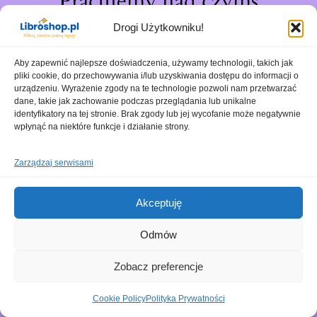
Pracujemy nad czymś
niesamowitym – sprawdź
Drogi Użytkowniku!
wkrótce!
Aby zapewnić najlepsze doświadczenia, używamy technologii, takich jak
pliki cookie, do przechowywania i/lub uzyskiwania dostępu do informacji o
urządzeniu. Wyrażenie zgody na te technologie pozwoli nam przetwarzać
dane, takie jak zachowanie podczas przeglądania lub unikalne
identyfikatory na tej stronie. Brak zgody lub jej wycofanie może negatywnie
wpłynąć na niektóre funkcje i działanie strony.
Zarządzaj serwisami
Akceptuję
Odmów
Zobacz preferencje
Cookie Policy
Polityka Prywatności