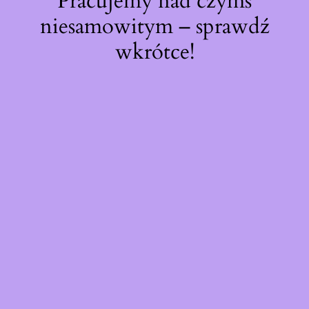
Pracujemy nad czymś
niesamowitym – sprawdź
wkrótce!