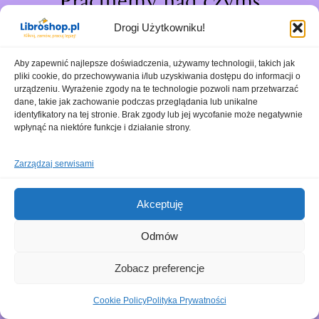
Pracujemy nad czymś
niesamowitym – sprawdź
Drogi Użytkowniku!
wkrótce!
Aby zapewnić najlepsze doświadczenia, używamy technologii, takich jak
pliki cookie, do przechowywania i/lub uzyskiwania dostępu do informacji o
urządzeniu. Wyrażenie zgody na te technologie pozwoli nam przetwarzać
dane, takie jak zachowanie podczas przeglądania lub unikalne
identyfikatory na tej stronie. Brak zgody lub jej wycofanie może negatywnie
wpłynąć na niektóre funkcje i działanie strony.
Zarządzaj serwisami
Akceptuję
Odmów
Zobacz preferencje
Cookie Policy
Polityka Prywatności