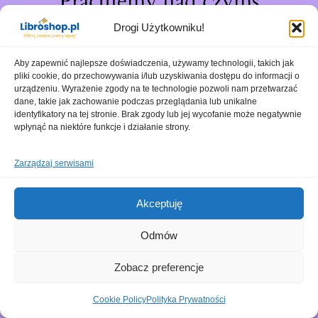
Pracujemy nad czymś
niesamowitym – sprawdź
Drogi Użytkowniku!
wkrótce!
Aby zapewnić najlepsze doświadczenia, używamy technologii, takich jak
pliki cookie, do przechowywania i/lub uzyskiwania dostępu do informacji o
urządzeniu. Wyrażenie zgody na te technologie pozwoli nam przetwarzać
dane, takie jak zachowanie podczas przeglądania lub unikalne
identyfikatory na tej stronie. Brak zgody lub jej wycofanie może negatywnie
wpłynąć na niektóre funkcje i działanie strony.
Zarządzaj serwisami
Akceptuję
Odmów
Zobacz preferencje
Cookie Policy
Polityka Prywatności