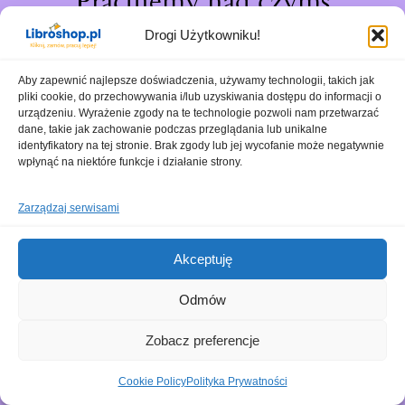
Pracujemy nad czymś
niesamowitym – sprawdź
Drogi Użytkowniku!
wkrótce!
Aby zapewnić najlepsze doświadczenia, używamy technologii, takich jak
pliki cookie, do przechowywania i/lub uzyskiwania dostępu do informacji o
urządzeniu. Wyrażenie zgody na te technologie pozwoli nam przetwarzać
dane, takie jak zachowanie podczas przeglądania lub unikalne
identyfikatory na tej stronie. Brak zgody lub jej wycofanie może negatywnie
wpłynąć na niektóre funkcje i działanie strony.
Zarządzaj serwisami
Akceptuję
Odmów
Zobacz preferencje
Cookie Policy
Polityka Prywatności