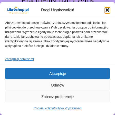
Pracujemy nad czymś
niesamowitym – sprawdź
Drogi Użytkowniku!
wkrótce!
Aby zapewnić najlepsze doświadczenia, używamy technologii, takich jak
pliki cookie, do przechowywania i/lub uzyskiwania dostępu do informacji o
urządzeniu. Wyrażenie zgody na te technologie pozwoli nam przetwarzać
dane, takie jak zachowanie podczas przeglądania lub unikalne
identyfikatory na tej stronie. Brak zgody lub jej wycofanie może negatywnie
wpłynąć na niektóre funkcje i działanie strony.
Zarządzaj serwisami
Akceptuję
Odmów
Zobacz preferencje
Cookie Policy
Polityka Prywatności