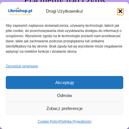
Pracujemy nad czymś
niesamowitym – sprawdź
Drogi Użytkowniku!
wkrótce!
Aby zapewnić najlepsze doświadczenia, używamy technologii, takich jak
pliki cookie, do przechowywania i/lub uzyskiwania dostępu do informacji o
urządzeniu. Wyrażenie zgody na te technologie pozwoli nam przetwarzać
dane, takie jak zachowanie podczas przeglądania lub unikalne
identyfikatory na tej stronie. Brak zgody lub jej wycofanie może negatywnie
wpłynąć na niektóre funkcje i działanie strony.
Zarządzaj serwisami
Akceptuję
Odmów
Zobacz preferencje
Cookie Policy
Polityka Prywatności